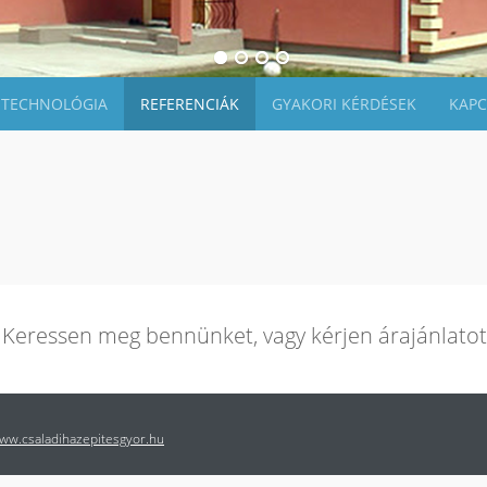
TECHNOLÓGIA
REFERENCIÁK
GYAKORI KÉRDÉSEK
KAPC
? Keressen meg bennünket, vagy kérjen árajánlatot
ww.csaladihazepitesgyor.hu