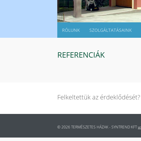
RÓLUNK
SZOLGÁLTATÁSAINK
REFERENCIÁK
Felkeltettük az érdeklődését
© 2026 TERMÉSZETES HÁZAK - SYNTREND KFT
w