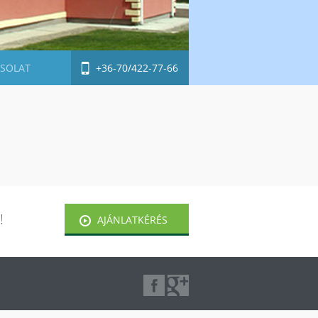
SOLAT
+36-70/422-77-66
!
AJÁNLATKÉRÉS