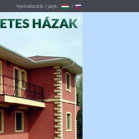
Nyelvválasztás / Jazyk:
/